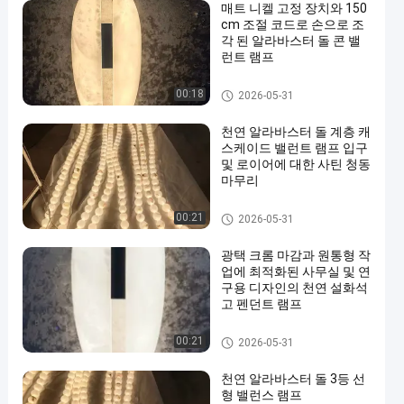
매트 니켈 고정 장치와 150
cm 조절 코드로 손으로 조
각 된 알라바스터 돌 콘 밸
런트 램프
매달리는 샹들리에 빛
00:18
2026-05-31
천연 알라바스터 돌 계층 캐
스케이드 밸런트 램프 입구
및 로이어에 대한 사틴 청동
마무리
매달리는 샹들리에 빛
00:21
2026-05-31
광택 크롬 마감과 원통형 작
업에 최적화된 사무실 및 연
구용 디자인의 천연 설화석
고 펜던트 램프
매달리는 샹들리에 빛
00:21
2026-05-31
천연 알라바스터 돌 3등 선
형 밸런스 램프