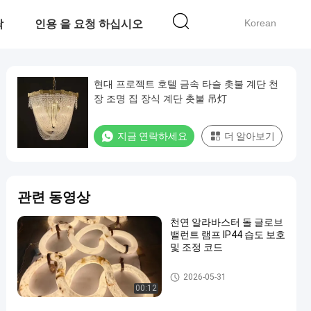
Korean
락
인용 을 요청 하십시오
현대 프로젝트 호텔 금속 타슬 촛불 계단 천
장 조명 집 장식 계단 촛불 吊灯
지금 연락하세요
더 알아보기
관련 동영상
천연 알라바스터 돌 글로브
밸런트 램프 IP44 습도 보호
및 조정 코드
매달리는 샹들리에 빛
2026-05-31
00:12