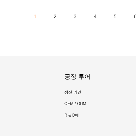
1
2
3
4
5
공장 투어
생산 라인
OEM / ODM
R & D에