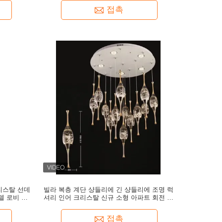
접촉
리스탈 선데
빌라 복층 계단 샹들리에 긴 샹들리에 조명 럭
텔 로비 계
셔리 인어 크리스탈 신규 소형 아파트 회전 샹
프
들리에
접촉