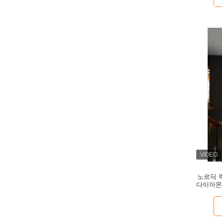
노르딕 
다이아몬