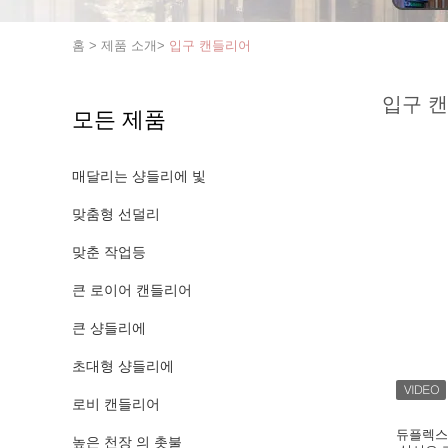
홈
>
제품 소개
>
입구 캔들리어
입구 
모든 제품
매달리는 샹들리에 빛
맞춤형 선덜리
맞춘 작업등
큰 로이어 캔들리어
큰 샹들리에
초대형 샹들리에
로비 캔들리어
듀플렉스
높은 천장 의 촛불