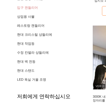
십시오 
입구 캔들리어
상업용 사불
레스토랑 캔들리어
현대 크리스털 샹들리에
현대 작업등
수정 칸델라 샹들리에
현대 벽 전등
현대 스탠드
LED 욕실 거울 조명
저희에게 연락하십시오
3000K 
장자리를 