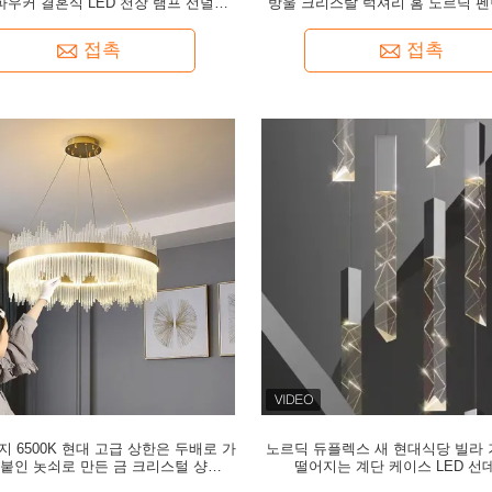
파우커 결혼식 LED 천장 램프 선덜미
방울 크리스탈 럭셔리 홈 노르딕 
아크릴 장식용 램프
홈 오피스
접촉
접촉
내지 6500K 현대 고급 상한은 두배로 가
노르딕 듀플렉스 새 현대식당 빌라 
붙인 놋쇠로 만든 금 크리스털 샹들리
떨어지는 계단 케이스 LED 선
에를 밝힙니다