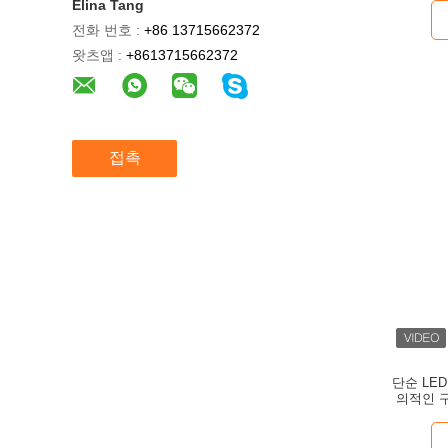
Elina Tang
전화 번호 :
+86 13715662372
왓츠앱 :
+8613715662372
접촉
단순 LE
의적인 