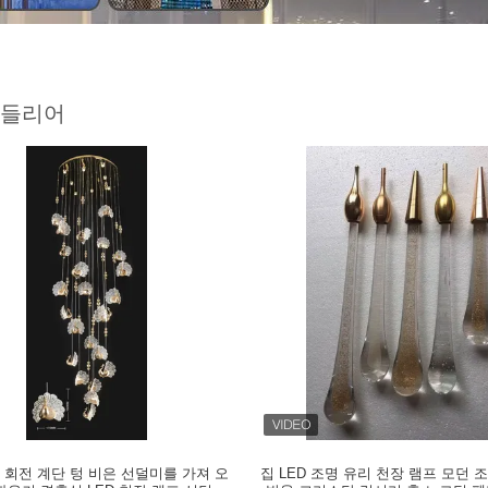
캔들리어
 회전 계단 텅 비은 선덜미를 가져 오
집 LED 조명 유리 천장 램프 모던 