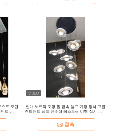
포스트 모던
현대 노르딕 조명 팝 금속 램프 가정 장식 고급
펜던트 조명
랜드맨트 램프 단순성 레스토랑 비행 접시 선덜
미
접촉