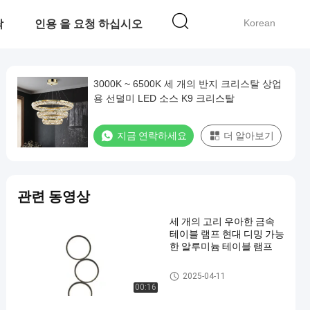
Korean
락
인용 을 요청 하십시오
3000K ~ 6500K 세 개의 반지 크리스탈 상업
용 선덜미 LED 소스 K9 크리스탈
지금 연락하세요
더 알아보기
관련 동영상
세 개의 고리 우아한 금속
테이블 램프 현대 디밍 가능
한 알루미늄 테이블 램프
현대 스탠드
2025-04-11
00:16