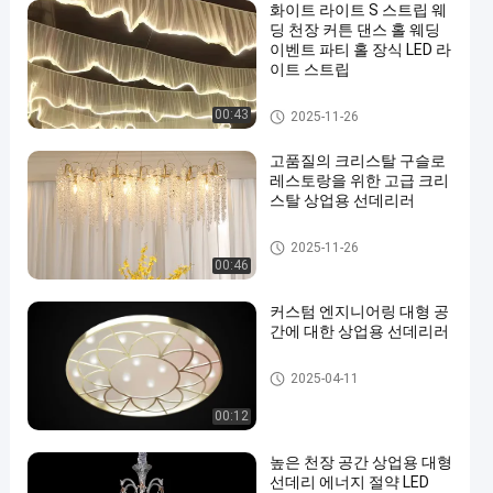
화이트 라이트 S 스트립 웨
딩 천장 커튼 댄스 홀 웨딩
이벤트 파티 홀 장식 LED 라
이트 스트립
상업용 사불
00:43
2025-11-26
고품질의 크리스탈 구슬로
레스토랑을 위한 고급 크리
스탈 상업용 선데리러
상업용 사불
2025-11-26
00:46
커스텀 엔지니어링 대형 공
간에 대한 상업용 선데리러
상업용 사불
2025-04-11
00:12
높은 천장 공간 상업용 대형
선데리 에너지 절약 LED