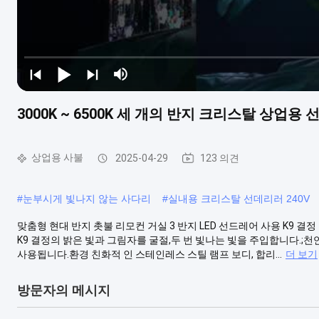
3000K ~ 6500K 세 개의 반지 크리스탈 상업용 
상업용 사불
2025-04-29
123 의견
#
눈부시게 빛나지 않는 사다리
#
실내용 크리스탈 선데리러 240V
맞춤형 현대 반지 촛불 리모컨 거실 3 반지 LED 선드레어 사용 K9 결정
K9 결정의 밝은 빛과 그림자를 굴절,두 번 빛나는 빛을 주입합니다.;
사용됩니다.환경 친화적 인 스테인레스 스틸 램프 보디, 합리...
더 보기
방문자의 메시지